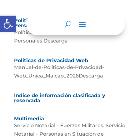
Abrir barra de herramientas
Política de Tratamiento de Datos
Personales.
Política de Tratamiento de Datos
Personales Descarga
Políticas de Privacidad Web
Manual-de-Politicas-de-Privacidad-
Web_Unica_Maicao_2026Descarga
Índice de información clasificada y
reservada
Multimedia
Servicio Notarial – Fuerzas Militares. Servicio
Notarial – Personas en Situación de