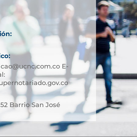
ión:
ico:
icao@ucnc.com.co E-
l:
pernotariado.gov.co
-52 Barrio San José