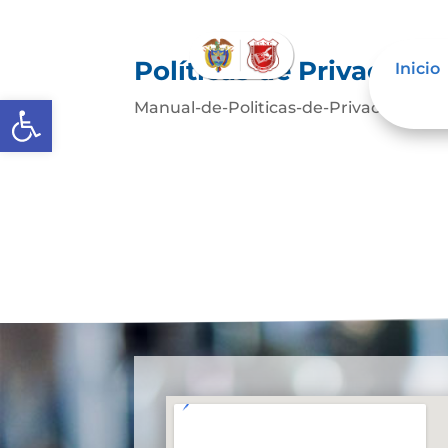
Políticas de Privacida
Inicio
Abrir barra de herramientas
Manual-de-Politicas-de-Privacidad-