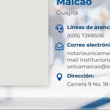
Maicao
Guajira
Líneas de atenc

(605) 7268506
Correo electrón

notariaunicama
mail Instituciona
unicamaicao@su
Dirección:

Carrera 9 No. 18