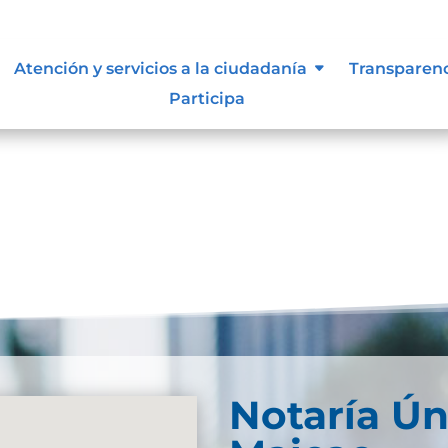
d Web
Atención y servicios a la ciudadanía
Transparen
Participa
Web_Unica_Maicao_2026Descarga
Notaría Ún