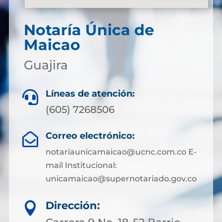
Notaría Única de
Maicao
Guajira
Líneas de atención:

(605) 7268506
Correo electrónico:

notariaunicamaicao@ucnc.com.co E-
mail Institucional:
unicamaicao@supernotariado.gov.co
Dirección:
