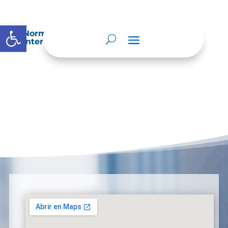
Abrir barra de herramientas
Normatividad especial que les aplique de
interés.