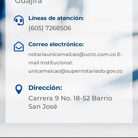
Guajira
Líneas de atención:

(605) 7268506
Correo electrónico:

notariaunicamaicao@ucnc.com.co E-
mail Institucional:
unicamaicao@supernotariado.gov.co
Dirección:

Carrera 9 No. 18-52 Barrio
San José