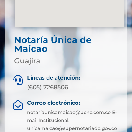
Notaría Única de
Maicao
Guajira
Líneas de atención:

(605) 7268506
Correo electrónico:

notariaunicamaicao@ucnc.com.co E-
mail Institucional:
unicamaicao@supernotariado.gov.co