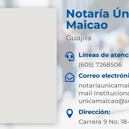
Notaría Ún
Maicao
Guajira
Líneas de atenc

(605) 7268506
Correo electrón

notariaunicama
mail Instituciona
unicamaicao@su
Dirección:

Carrera 9 No. 18