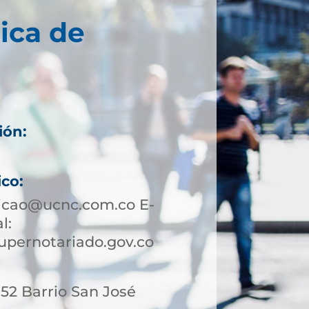
ica de
ión:
ico:
icao@ucnc.com.co E-
l:
pernotariado.gov.co
-52 Barrio San José