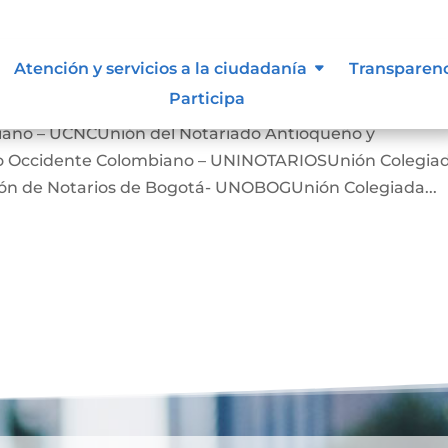
iones, asociaciones y otros grupo
Atención y servicios a la ciudadanía
Transparen
Participa
iano – UCNCUnión del Notariado Antioqueño y
ro Occidente Colombiano – UNINOTARIOSUnión Colegia
n de Notarios de Bogotá- UNOBOGUnión Colegiada...