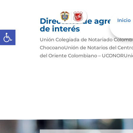
Directorio de agremiac
Inicio
de interés
Abrir barra de herramientas
Unión Colegiada de Notariado Colomb
ChocoanoUnión de Notarios del Cent
del Oriente Colombiano – UCONORUnió