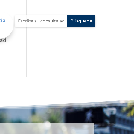
cia
dad