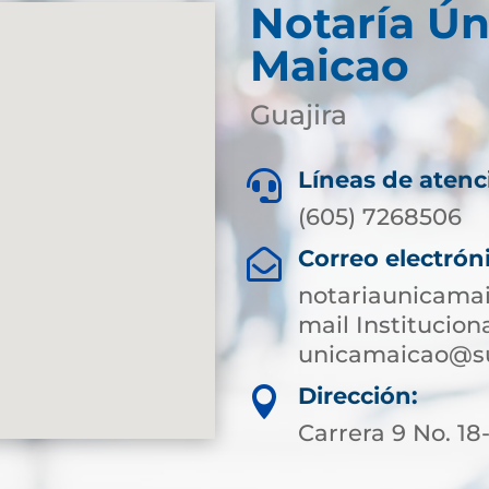
Notaría Ún
Maicao
Guajira
Líneas de atenc

(605) 7268506
Correo electrón

notariaunicama
mail Instituciona
unicamaicao@su
Dirección:

Carrera 9 No. 18