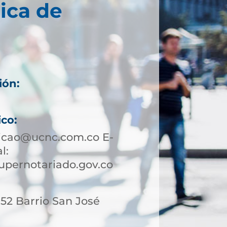
ica de
ión:
ico:
icao@ucnc.com.co E-
l:
pernotariado.gov.co
-52 Barrio San José