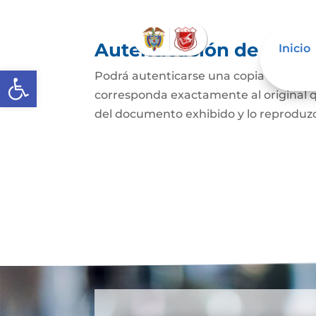
Autenticación de Copi
Inicio
Abrir barra de herramientas
Podrá autenticarse una copia mecánic
corresponda exactamente al original q
del documento exhibido y lo reproduzca