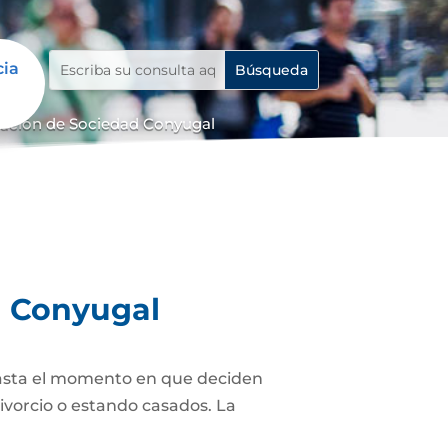
cia
dación de Sociedad Conyugal
d Conyugal
asta el momento en que deciden
ivorcio o estando casados. La