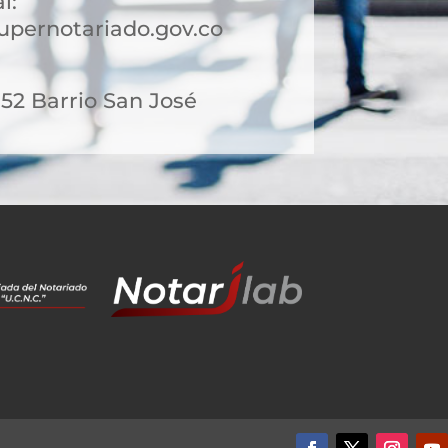
l:
pernotariado.gov.co
-52 Barrio San José