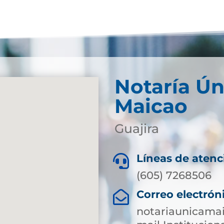
Notaría Ún
Maicao
Guajira
Líneas de atenc

(605) 7268506
Correo electrón

notariaunicama