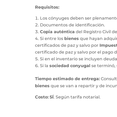
Requisitos:
Los cónyuges deben ser plenamente
Documentos de identificación.
Copia auténtica
del Registro Civil d
Si entre los
bienes
que hayan adquir
certificados de paz y salvo por
Impuest
certificado de paz y salvo por el pago 
Si en el inventario se incluyen deu
Si la
sociedad conyugal
se terminó, 
T
iempo estimado de entrega
:
Consulte
bienes
que se van a repartir y de incum
Costo:
SÍ
. Según tarifa notarial.