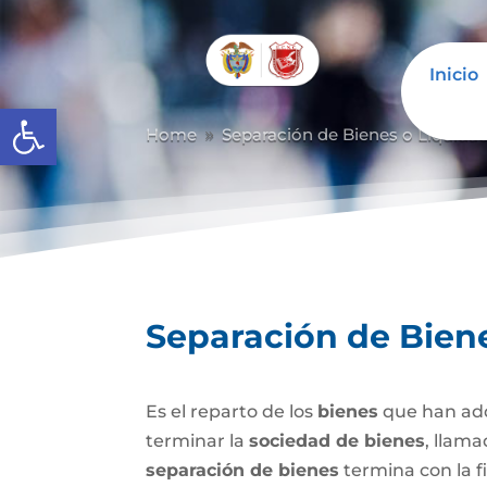
Inicio
Abrir barra de herramientas
Home
Separación de Bienes o Liquida
9
Separación de Bien
Es el reparto de los
bienes
que han adq
terminar la
sociedad de bienes
, llam
separación de bienes
termina con la f