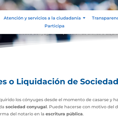
Atención y servicios a la ciudadanía
Transparen
Participa
ción de Sociedad Conyugal
Separación de Bienes o Liqui
9
es o Liquidación de Socieda
uirido los cónyuges desde el momento de casarse y h
ada
sociedad conyugal
. Puede hacerse con motivo del d
irma del notario en la
escritura pública
.