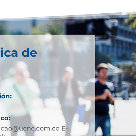
ica de
ión:
ico:
icao@ucnc.com.co E-