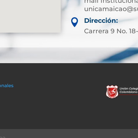
mail Instituciona
unicamaicao@su
Dirección:

Carrera 9 No. 18
onales