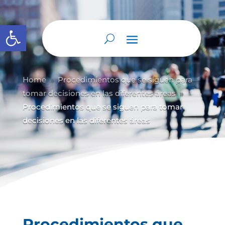
Abrir barra de herramientas
Home
Procedimientos que se siguen para
9
tomar decisiones en las diferentes áreas
9
Procedimientos que se siguen para tomar
decisiones en las diferentes áreas
Procedimientos que