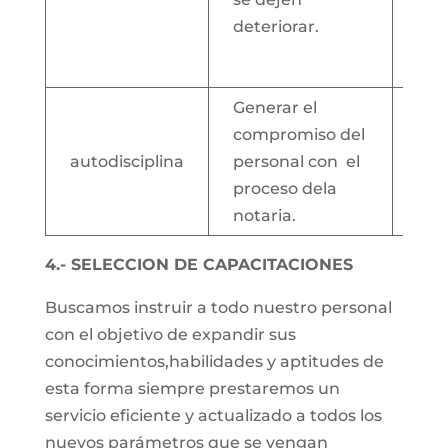
fot
deteriorar.
equ
bio
Generar el
compromiso del
Log
autodisciplina
personal con el
cui
proceso dela
día
notaria.
4.- SELECCION DE CAPACITACIONES
Buscamos instruir a todo nuestro personal
con el objetivo de expandir sus
conocimientos,habilidades y aptitudes de
esta forma siempre prestaremos un
servicio eficiente y actualizado a todos los
nuevos parámetros que se vengan