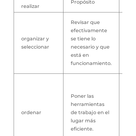
Propósito
Imp
realizar
Evi
Revisar que
ele
efectivamente
inn
organizar y
se tiene lo
pu
seleccionar
necesario y que
oca
está en
dis
funcionamiento.
eltr
Gen
que
Poner las
com
herramientas
lle
ordenar
de trabajo en el
des
lugar más
car
eficiente.
dón