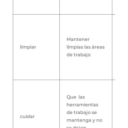
cos
tie
Red
de
man
Mantener
evi
limpiar
limpias las áreas
y m
de trabajo
una
lab
agr
Man
el h
Que las
cui
herramientas
ins
de trabajo se
cuidar
ent
mantenga y no
com
se dejen