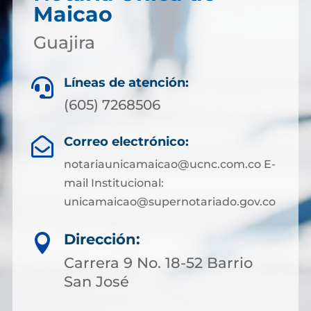
Maicao
Guajira
Líneas de atención:

(605) 7268506
Correo electrónico:

notariaunicamaicao@ucnc.com.co E-
mail Institucional:
unicamaicao@supernotariado.gov.co
Dirección:

Carrera 9 No. 18-52 Barrio
San José