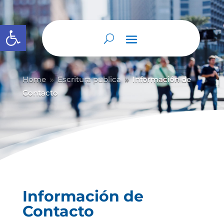
Abrir barra de herramientas
Home
Escritura publica
Información de
9
9
Contacto
Información de
Contacto